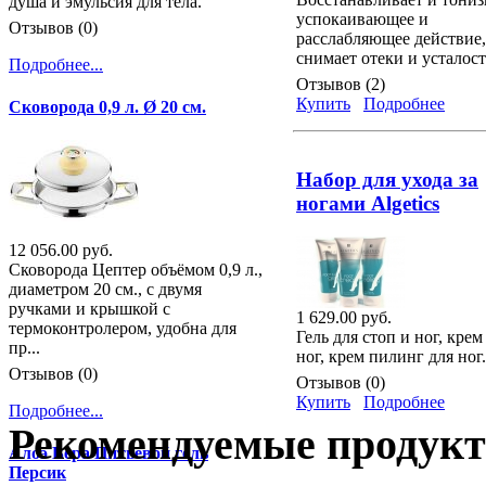
душа и эмульсия для тела.
успокаивающее и
Отзывов (0)
расслабляющее действие,
снимает отеки и усталост
Подробнее...
Отзывов (2)
Купить
Подробнее
Сковорода 0,9 л. Ø 20 см.
Набор для ухода за
ногами Algetics
12 056.00 руб.
Сковорода Цептер объёмом 0,9 л.,
диаметром 20 см., с двумя
ручками и крышкой с
1 629.00 руб.
термоконтролером, удобна для
Гель для стоп и ног, крем
пр...
ног, крем пилинг для ног.
Отзывов (0)
Отзывов (0)
Купить
Подробнее
Подробнее...
Рекомендуемые продук
Алоэ Вера Питьевой гель
Персик