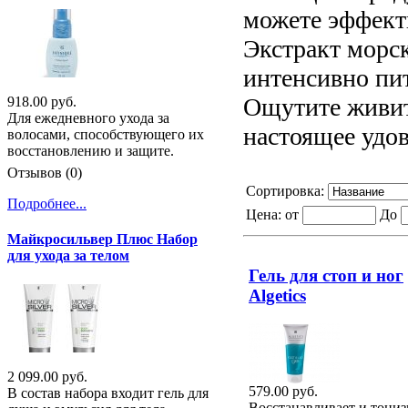
можете эффекти
Экстракт морс
интенсивно пит
Ощутите живит
918.00 руб.
Для ежедневного ухода за
настоящее удов
волосами, способствующего их
восстановлению и защите.
Отзывов (0)
Сортировка:
Подробнее...
Цена:
от
До
Майкросильвер Плюс Набор
для ухода за телом
Гель для стоп и ног
Algetics
2 099.00 руб.
579.00 руб.
В состав набора входит гель для
Восстанавливает и тониз