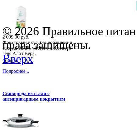
© 2026 Правильное питани
2 099.00 руб.
права защищены.
Фруктовый вкус, без добавления
сахара, 98,2% чистого листового
геля Алоэ Вера.
Вверх
Отзывов (0)
Подробнее...
Сковорода из стали с
антипригарным покрытием