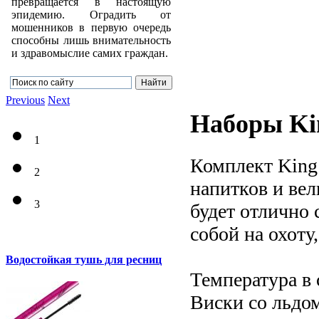
превращается в настоящую
эпидемию. Оградить от
мошенников в первую очередь
способны лишь внимательность
и здравомыслие самих граждан.
Previous
Next
Наборы Ki
1
Комплект King
2
напитков и ве
3
будет отлично 
собой на охоту,
Водостойкая тушь для ресниц
Температура в 
Виски со льдом