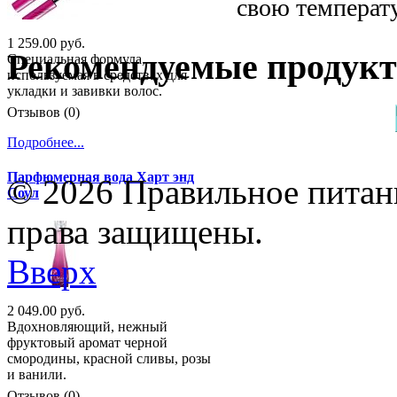
свою температ
1 259.00 руб.
Рекомендуемые продук
Специальная формула,
используемая в средствах для
укладки и завивки волос.
Отзывов (0)
Подробнее...
Парфюмерная вода Харт энд
© 2026 Правильное питани
Соул
права защищены.
Вверх
2 049.00 руб.
Вдохновляющий, нежный
фруктовый аромат черной
смородины, красной сливы, розы
и ванили.
Отзывов (0)