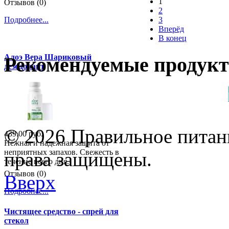
1
Отзывов (0)
2
3
Подробнее...
Вперёд
В конец
Алоэ Вера Шариковый
Рекомендуемые продук
дезодорант
© 2026 Правильное питани
439.00 руб.
Нежная и надежная защита от
неприятных запахов. Свежесть в
права защищены.
течение всего дня.
Отзывов (0)
Вверх
Подробнее...
Чистящее средство - спрей для
стекол