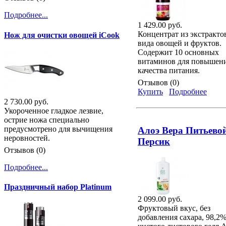
Подробнее...
1 429.00 руб.
Концентрат из экстракто
Нож для очистки овощей iCook
вида овощей и фруктов.
Содержит 10 основных
витаминов для повышен
качества питания.
Отзывов (0)
Купить
Подробнее
2 730.00 руб.
Укороченное гладкое лезвие,
острие ножа специально
предусмотрено для вычищения
Алоэ Вера Питьевой
неровностей.
Персик
Отзывов (0)
Подробнее...
Праздничный набор Platinum
2 099.00 руб.
Фруктовый вкус, без
добавления сахара, 98,2