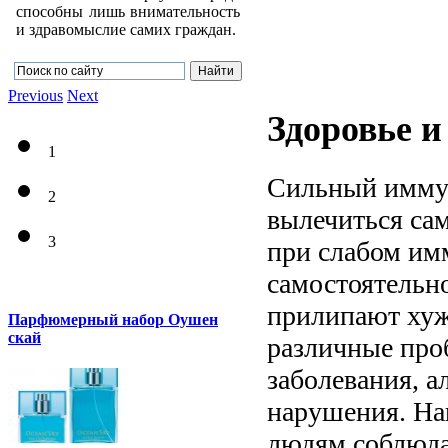
способны лишь внимательность
и здравомыслие самих граждан.
Previous
Next
Здоровье 
1
Сильный иммун
2
вылечиться са
3
при слабом имм
самостоятельн
прилипают хуже
Парфюмерный набор Оушен
скай
различные про
заболевания, а
нарушения. На
людям соблюда