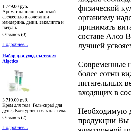
физической ку
1 749.00 руб.
Аромат наполнен морской
организму надо
свежестью в сочетании
мандарина, дыни, эвкалипта и
принимать вит
пачули.
составе Алоэ Ве
Отзывов (0)
лучшей усвояе
Подробнее...
Набор для ухода за телом
Algetics
Современные н
более сотни в
питательных в
входящих в сос
3 719.00 руб.
Крем для тела, Гель-скраб для
Необходимую 
душа, Контурный гель для тела.
Отзывов (2)
продукции Вы 
Подробнее...
электронной по