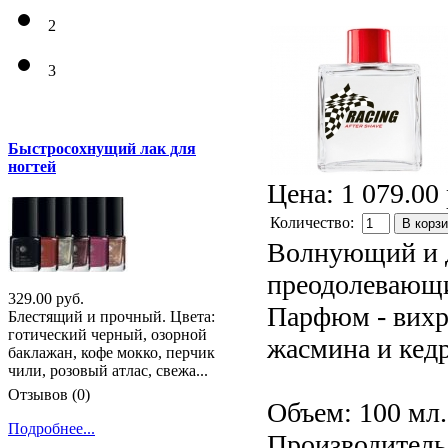
2
3
Быстросохнущий лак для
ногтей
Цена:
1 079.00 
Количество:
В корз
Волнующий и 
преодолевающи
329.00 руб.
Парфюм - вихр
Блестящий и прочный. Цвета:
готический черный, озорной
жасмина и кедр
баклажан, кофе мокко, перчик
чили, розовый атлас, свежа...
Отзывов (0)
Объем: 100 мл.
Подробнее...
Производитель: