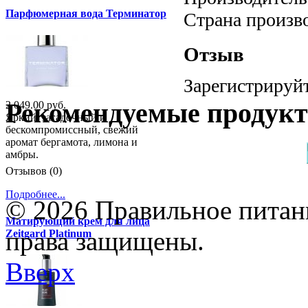
Парфюмерная вода Терминатор
Страна произв
Отзыв
Зарегистрируйт
Рекомендуемые продук
2 049.00 руб.
Яркий, загадочный и
бескомпромиссный, свежий
аромат бергамота, лимона и
амбры.
Отзывов (0)
Подробнее...
© 2026 Правильное питани
Матирующий крем для лица
права защищены.
Zeitgard Platinum
Вверх