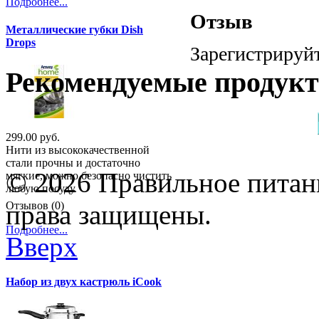
Подробнее...
Отзыв
Металлические губки Dish
Drops
Зарегистрируйт
Рекомендуемые продук
299.00 руб.
Нити из высококачественной
стали прочны и достаточно
© 2026 Правильное питани
мягкие, можно безопасно чистить
любую посуду.
Отзывов (0)
права защищены.
Подробнее...
Вверх
Набор из двух кастрюль iCook