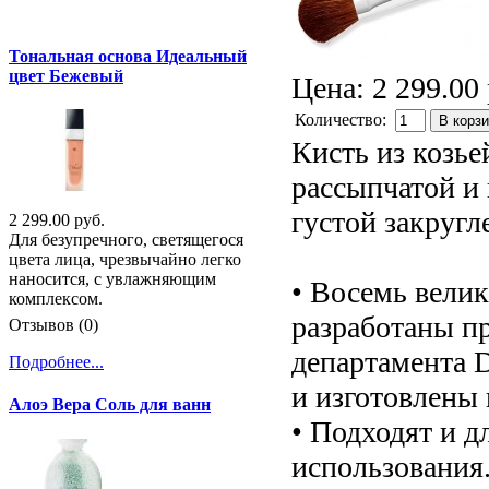
Тональная основа Идеальный
цвет Бежевый
Цена:
2 299.00 
Количество:
В корз
Кисть из козье
рассыпчатой и
густой закругл
2 299.00 руб.
Для безупречного, светящегося
цвета лица, чрезвычайно легко
наносится, с увлажняющим
• Восемь вели
комплексом.
разработаны пр
Отзывов (0)
департамента 
Подробнее...
и изготовлены 
Алоэ Вера Соль для ванн
• Подходят и д
использования