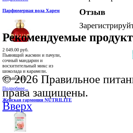
Отзыв
Парфюмерная вода Харем
Зарегистрируйт
Рекомендуемые продук
2 049.00 руб.
Пьянящий жасмин и пачули,
сочный мандарин и
восхитительный микс из
шоколада и карамели.
© 2026 Правильное питани
Отзывов (0)
Подробнее...
права защищены.
Женская гармония NUTRILITE
Вверх