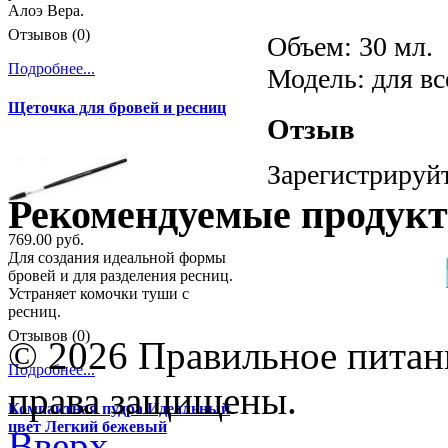
Алоэ Вера.
Отзывов (0)
Объем: 30 мл.
Подробнее...
Модель: для вс
Щеточка для бровей и ресниц
Отзыв
Зарегистрируйт
Рекомендуемые продук
769.00 руб.
Для создания идеальной формы
бровей и для разделения ресниц.
Устраняет комочки туши с
ресниц.
Отзывов (0)
© 2026 Правильное питани
Подробнее...
права защищены.
Компактная пудра Идеальный
цвет Легкий бежевый
Вверх