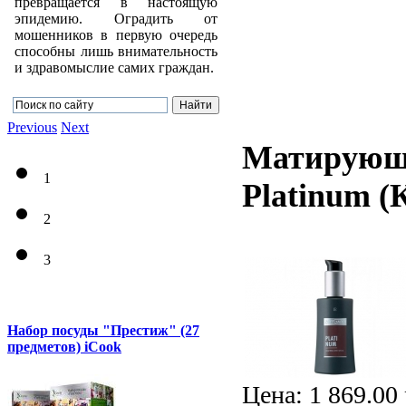
превращается в настоящую
эпидемию. Оградить от
мошенников в первую очередь
способны лишь внимательность
и здравомыслие самих граждан.
Previous
Next
Матирующи
1
Platinum
(
2
3
Набор посуды "Престиж" (27
предметов) iCook
Цена:
1 869.00 