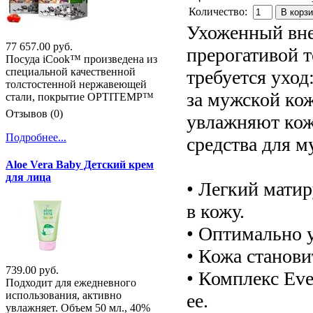
Количество:
В корз
Ухоженный вне
77 657.00 руб.
прерогативой 
Посуда iCook™ произведена из
специальной качественной
требуется уход
толстостенной нержавеющей
за мужской ко
стали, покрытие OPTITEMP™
Отзывов (0)
увлажняют кож
Подробнее...
средства для м
Aloe Vera Baby Детский крем
для лица
• Легкий мати
в кожу.
• Оптимально 
• Кожа станови
739.00 руб.
• Комплекс Eve
Подходит для ежедневного
использования, активно
ее.
увлажняет. Объем 50 мл., 40%