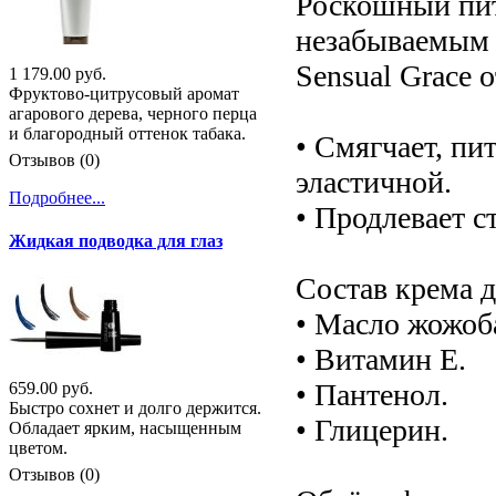
Роскошный пит
незабываемым
Sensual Grace 
1 179.00 руб.
Фруктово-цитрусовый аромат
агарового дерева, черного перца
и благородный оттенок табака.
• Смягчает, пи
Отзывов (0)
эластичной.
Подробнее...
• Продлевает с
Жидкая подводка для глаз
Состав крема д
• Масло жожоб
• Витамин Е.
• Пантенол.
659.00 руб.
Быстро сохнет и долго держится.
• Глицерин.
Обладает ярким, насыщенным
цветом.
Отзывов (0)