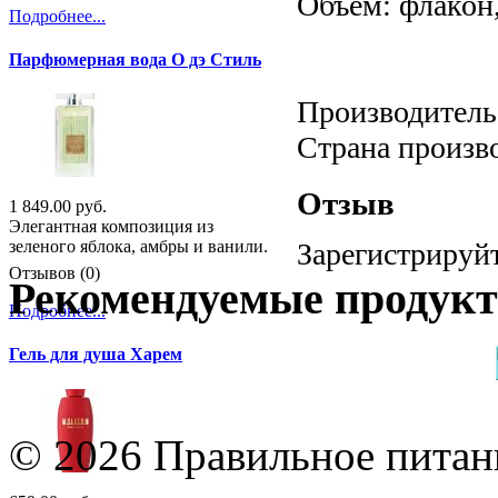
Объём: флакон,
Подробнее...
Парфюмерная вода О дэ Стиль
Производитель:
Страна произв
Отзыв
1 849.00 руб.
Элегантная композиция из
зеленого яблока, амбры и ванили.
Зарегистрируйт
Отзывов (0)
Рекомендуемые продук
Подробнее...
Гель для душа Харем
© 2026 Правильное питани