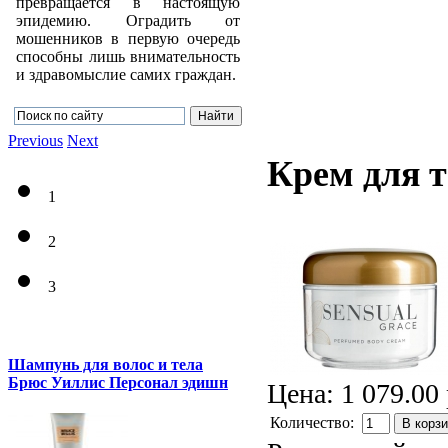
превращается в настоящую
эпидемию. Оградить от
мошенников в первую очередь
способны лишь внимательность
и здравомыслие самих граждан.
Previous
Next
Крем для т
1
2
3
Шампунь для волос и тела
Брюс Уиллис Персонал эдишн
Цена:
1 079.00 
Количество:
В корз