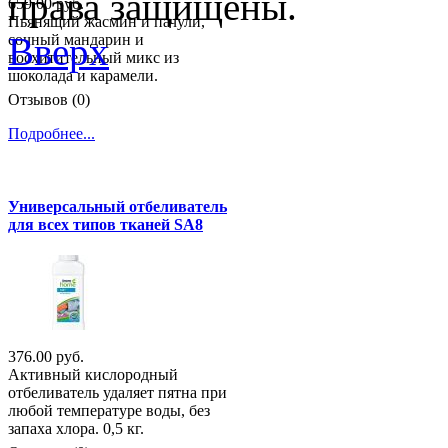
права защищены.
659.00 руб.
Пьянящий жасмин и пачули,
Вверх
сочный мандарин и
восхитительный микс из
шоколада и карамели.
Отзывов (0)
Подробнее...
Универсальный отбеливатель
для всех типов тканей SA8
376.00 руб.
Активный кислородный
отбеливатель удаляет пятна при
любой температуре воды, без
запаха хлора. 0,5 кг.