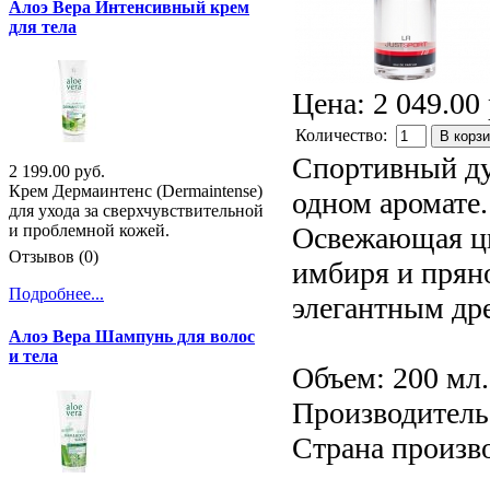
Алоэ Вера Интенсивный крем
для тела
Цена:
2 049.00 
Количество:
В корз
Спортивный дух
2 199.00 руб.
Крем Дермаинтенс (Dermaintense)
одном аромате.
для ухода за сверхчувствительной
Освежающая ци
и проблемной кожей.
Отзывов (0)
имбиря и прян
Подробнее...
элегантным др
Алоэ Вера Шампунь для волос
и тела
Объем: 200 мл.
Производитель:
Страна произв