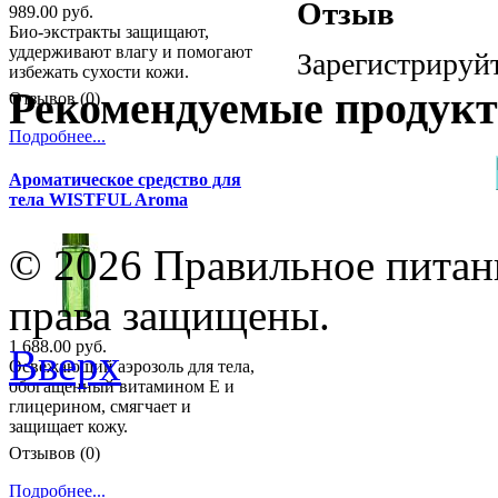
Отзыв
989.00 руб.
Био-экстракты защищают,
уддерживают влагу и помогают
Зарегистрируйт
избежать сухости кожи.
Рекомендуемые продук
Отзывов (0)
Подробнее...
Ароматическое средство для
тела WISTFUL Aroma
© 2026 Правильное питани
права защищены.
1 688.00 руб.
Вверх
Освежающий аэрозоль для тела,
обогащенный витамином Е и
глицерином, смягчает и
защищает кожу.
Отзывов (0)
Подробнее...