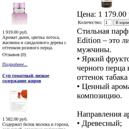
Цена:
1 179.00 
Количество:
В корз
Стильная парф
1 919.00 руб.
Аромат дыни, цветка лотоса,
Edition – это 
жасмина и сандалового дерева с
мужчины.
оттенком розового перца.
Отзывов (0)
• Яркий фрукто
Подробнее...
черного перца
оттенок табак
Суп томатный, низкое
содержание жиров
• Ценный арома
композицию.
Направления а
1 582.00 руб.
• Древесный;
Содержит белок молока и гороха,