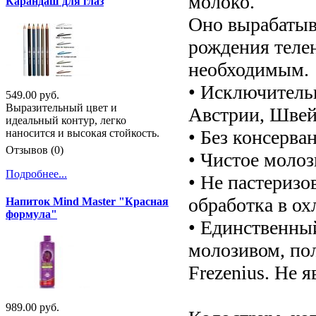
молоко.
Карандаш для глаз
Оно вырабатыва
рождения теле
необходимым.
• Исключительн
549.00 руб.
Выразительный цвет и
Австрии, Швей
идеальный контур, легко
• Без консерван
наносится и высокая стойкость.
Отзывов (0)
• Чистое молоз
Подробнее...
• Не пастеризо
обработка в ох
Напиток Mind Master "Красная
формула"
• Единственны
молозивом, по
Frezenius. Не 
989.00 руб.