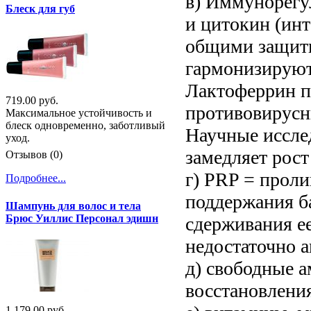
в) Иммунорегу
Блеск для губ
и цитокин (ин
общими защитн
гармонизируют
Лактоферрин п
719.00 руб.
противовирусн
Максимальное устойчивость и
блеск одновременно, заботливый
Научные иссле
уход.
замедляет рост
Отзывов (0)
г) PRP = прол
Подробнее...
поддержания б
Шампунь для волос и тела
Брюс Уиллис Персонал эдишн
сдерживания е
недостаточно 
д) свободные 
восстановления
1 179.00 руб.