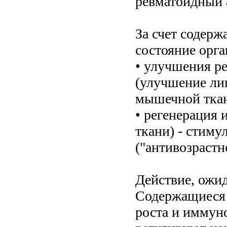
ревматоидный 
За счет содер
состояние орга
• улучшения ре
(улучшение ли
мышечной ткан
• регенерация 
ткани) - стиму
("антивозрастн
Действие, ожи
Содержащиеся 
роста и иммун