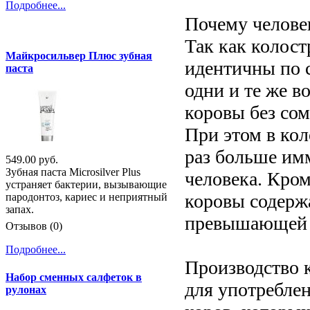
Подробнее...
Почему челове
Так как колост
Майкросильвер Плюс зубная
идентичны по с
паста
одни и те же в
коровы без сом
При этом в ко
раз больше им
549.00 руб.
Зубная паста Microsilver Plus
человека. Кром
устраняет бактерии, вызывающие
коровы содержа
пародонтоз, кариес и неприятный
запах.
превышающей и
Отзывов (0)
Подробнее...
Производство 
Набор сменных салфеток в
для употребле
рулонах