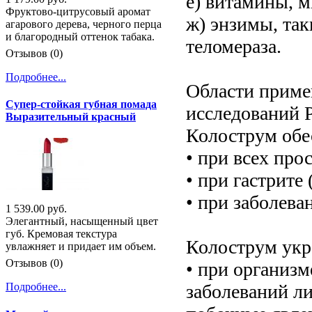
е) витамины, 
Фруктово-цитрусовый аромат
ж) энзимы, так
агарового дерева, черного перца
и благородный оттенок табака.
теломераза.
Отзывов (0)
Подробнее...
Области приме
Супер-стойкая губная помада
исследований P
Выразительный красный
Колострум обе
• при всех про
• при гастрите
• при заболев
1 539.00 руб.
Элегантный, насыщенный цвет
губ. Кремовая текстура
Колострум укр
увлажняет и придает им объем.
Отзывов (0)
• при организм
заболеваний л
Подробнее...