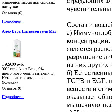
страдающих алл
мышечной массы при силовых
чувствительны
нагрузках.
Отзывов (0)
Подробнее...
Состав и возде
а) Иммуноглобу
Алоэ Вера Питьевой гель Мед
концентрации: 
является распо
разрушение ли
на них других
1 929.00 руб.
90% геля Алоэ Вера, 9%
б) Естественны
цветочного меда и витамин С.
Источник глюкомананов
TGFB и EGF: п
(Конжак).
веществ и сти
Отзывов (0)
оказывает обще
Подробнее...
мышечную ткан