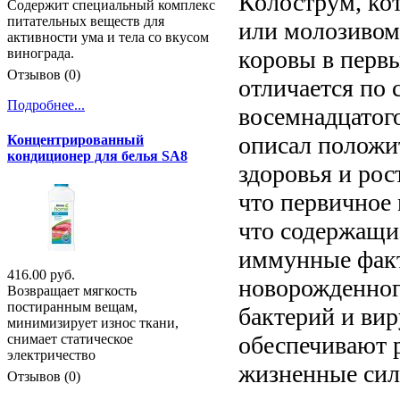
Колострум, ко
Содержит специальный комплекс
питательных веществ для
или молозивом,
активности ума и тела со вкусом
коровы в перв
винограда.
Отзывов (0)
отличается по 
Подробнее...
восемнадцатог
описал положи
Концентрированный
кондиционер для белья SA8
здоровья и рос
что первичное
что содержащи
иммунные факт
416.00 руб.
новорожденног
Возвращает мягкость
постиранным вещам,
бактерий и вир
минимизирует износ ткани,
обеспечивают 
снимает статическое
электричество
жизненные сил
Отзывов (0)