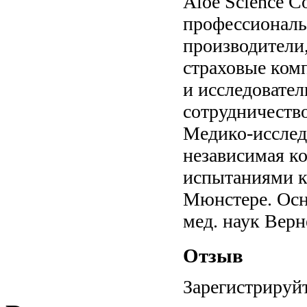
Aloe Science C
профессиональн
производители
страховые комп
и исследовател
сотрудничество
Медико-исслед
независимая к
испытаниями к
Мюнстере. Осн
мед. наук Верн
Отзыв
Зарегистрируйт