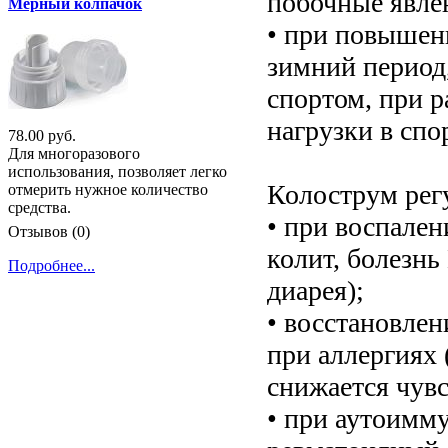
побочные явле
Мерный колпачок
• при повышенн
зимний период,
спортом, при 
нагрузки в спо
78.00 руб.
Для многоразового
использования, позволяет легко
Колострум рег
отмерить нужное количество
средства.
• при воспале
Отзывов (0)
колит, болезн
Подробнее...
диарея);
• восстановле
при аллергиях 
снижается чувс
• при аутоимм