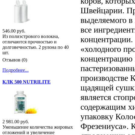
коров, которых
Швейцарии. Пр
выделяемого в 
все ингредиент
546.00 руб.
Из полиэстрового волокна,
концентрации.
отличаются прочностью и
«холодного пр
долговечностью. 2 рулона по 40
шт.
концентрацию 
Отзывов (0)
пастеризованн
Подробнее...
производстве 
КЛК 500 NUTRILITE
щадящей сушк
является стоп
содержащим хи
упаковку Коло
2 981.00 руб.
Фрезениуса». 
Уменьшение количества жировых
отложений и увеличение