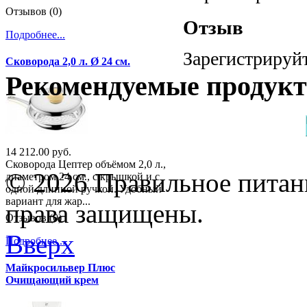
Отзывов (0)
Отзыв
Подробнее...
Зарегистрируйт
Сковорода 2,0 л. Ø 24 см.
Рекомендуемые продук
14 212.00 руб.
Сковорода Цептер объёмом 2,0 л.,
© 2026 Правильное питани
диаметром 24 см., с крышкой и с
одной длинной ручкой. Удобный
вариант для жар...
права защищены.
Отзывов (0)
Вверх
Подробнее...
Майкросильвер Плюс
Очищающий крем