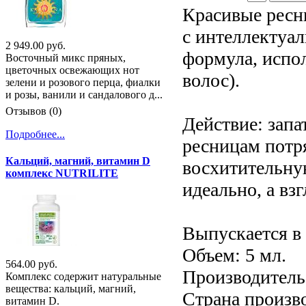
Красивые ресн
с интеллектуал
2 949.00 руб.
формула, испол
Восточный микс пряных,
цветочных освежающих нот
волос).
зелени и розового перца, фиалки
и розы, ванили и сандалового д...
Отзывов (0)
Действие: зап
Подробнее...
ресницам потр
Кальций, магний, витамин D
восхитительную
комплекс NUTRILITE
идеально, а вз
Выпускается в
Объем: 5 мл.
564.00 руб.
Производитель:
Комплекс содержит натуральные
вещества: кальций, магний,
Страна произв
витамин D.