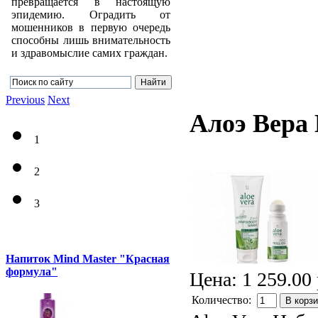
превращается в настоящую
эпидемию. Оградить от
мошенников в первую очередь
способны лишь внимательность
и здравомыслие самих граждан.
Previous
Next
Алоэ Вера
1
2
3
Напиток Mind Master "Красная
формула"
Цена:
1 259.00 
Количество:
В корз