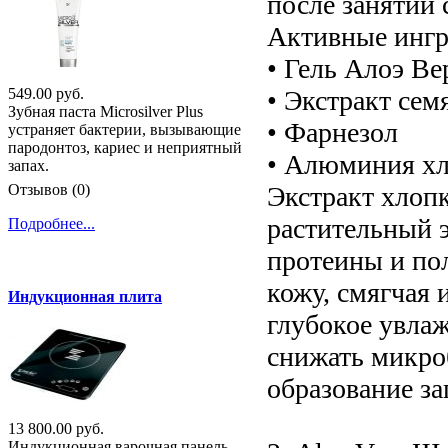
после занятий 
Активные ингр
• Гель Алоэ В
• Экстракт сем
549.00 руб.
Зубная паста Microsilver Plus
• Фарнезол
устраняет бактерии, вызывающие
пародонтоз, кариес и неприятный
• Алюминия хл
запах.
Экстракт хлоп
Отзывов (0)
растительный 
Подробнее...
протеины и по
кожу, смягчая 
Индукционная плита
глубокое увла
снижать микро
образование за
13 800.00 руб.
Индукционная варочная панель