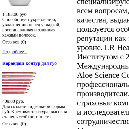
специализирую
всем вопросам,
1 183.00 руб.
качества, выд
Способствует укреплению,
увлажнению перед укладкой,
пользуется ос
восстанавливая и защищая
каждый волосок.
репутации как
Отзывов (0)
уровне. LR Hea
Подробнее...
Институтом с 2
Карандаш-контур для губ
Международный 
Aloe Science C
профессиональн
производители
страховые комп
409.00 руб.
Для создания идеальной формы
и исследовател
губ. Кремовая текстура, высокая
степень стойкости цвета.
сотрудничество
Отзывов (0)