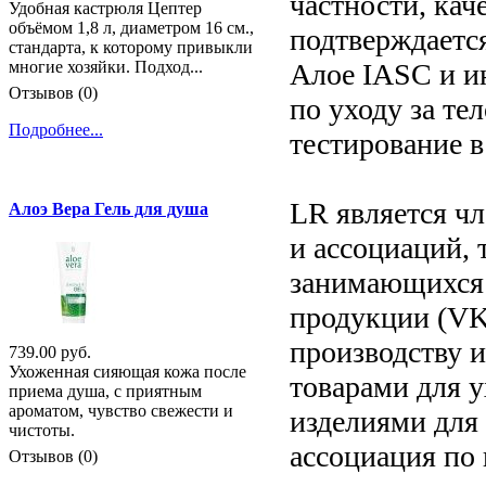
частности, кач
Удобная кастрюля Цептер
объёмом 1,8 л, диаметром 16 см.,
подтверждаетс
стандарта, к которому привыкли
Алое IASC и ин
многие хозяйки. Подход...
Отзывов (0)
по уходу за те
Подробнее...
тестирование в
LR является ч
Алоэ Вера Гель для душа
и ассоциаций, 
занимающихся 
продукции (VK
производству 
739.00 руб.
Ухоженная сияющая кожа после
товарами для 
приема душа, с приятным
ароматом, чувство свежести и
изделиями для
чистоты.
ассоциация по
Отзывов (0)