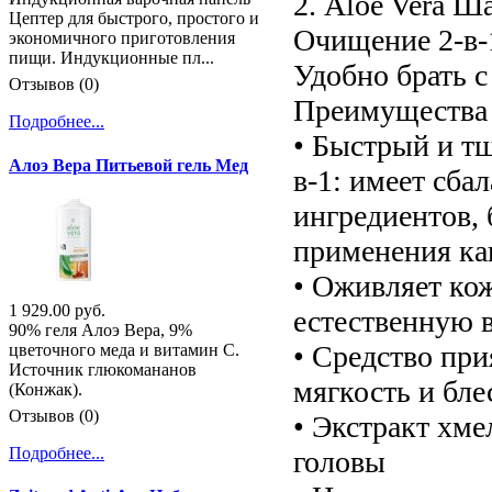
2. Aloe Vera Ш
Цептер для быстрого, простого и
Очищение 2-в-1
экономичного приготовления
пищи. Индукционные пл...
Удобно брать с
Отзывов (0)
Преимущества 
Подробнее...
• Быстрый и тщ
Алоэ Вера Питьевой гель Мед
в-1: имеет сб
ингредиентов, 
применения как
• Оживляет ко
1 929.00 руб.
естественную 
90% геля Алоэ Вера, 9%
• Средство при
цветочного меда и витамин С.
Источник глюкомананов
мягкость и бле
(Конжак).
Отзывов (0)
• Экстракт хме
Подробнее...
головы